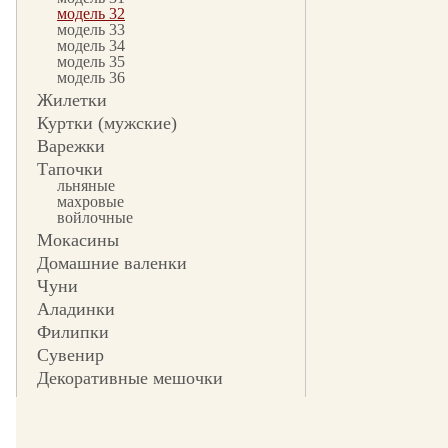
модель 32
модель 33
модель 34
модель 35
модель 36
Жилетки
Куртки (мужские)
Варежки
Тапочки
льняные
махровые
войлочные
Мокасины
Домашние валенки
Чуни
Аладинки
Филипки
Сувенир
Декоративные мешочки