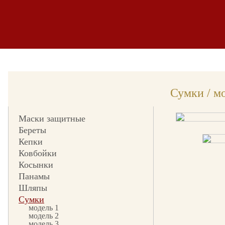
Сумки / м
Маски защитные
Береты
Кепки
Ковбойки
Косынки
Панамы
Шляпы
Сумки
модель 1
модель 2
модель 3