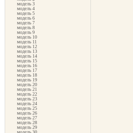
модель 3
модель 4
модель 5
модель 6
модель 7
модель 8
модель 9
модель 10
модель 11
модель 12
модель 13
модель 14
модель 15
модель 16
модель 17
модель 18
модель 19
модель 20
модель 21
модель 22
модель 23
модель 24
модель 25
модель 26
модель 27
модель 28
модель 29
модель 30